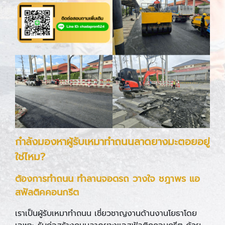
กำลังมองหาผู้รับเหมาทำถนนลาดยางมะตอยอยู่
ใช่ไหม
?
ต้องการทำถนน ทำลานจอดรถ วางใจ ชฎาพร แอ
สฟัลติคคอนกรีต
เราเป็นผู้รับเหมาทำถนน เชี่ยวชาญงานด้านงานโยธาโดย