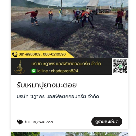
รับเหมาปูยางมะตอย
บริษัท ชฎาพร แอสฟัลติคคอนกรีต จำกัด
ดูรายละเอียด
รับเหมาปูยางมะตอย