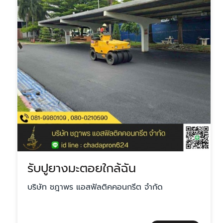
รับปูยางมะตอยใกล้ฉัน
บริษัท ชฎาพร แอสฟัลติคคอนกรีต จำกัด