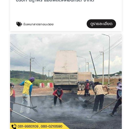
บริษัท ชฎาพร แอสฟัลติคคอนกรีต จำกัด
ดูรายละเอียด
รับเหมาลาดยางมะตอย