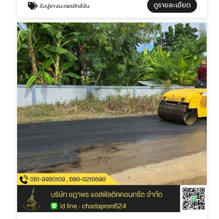
ดูรายละเอียด
รับปูยางมะตอยใกล้ฉัน