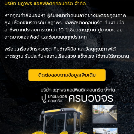
บริษัท ชฎาพร แอสฟัลติคคอนกรีต จำกัด
หากคุณกำลังมองหา ผู้รับเหมาทำถนนลาดยางมะตอยคุณภาพ
สูง เลือกใช้บริการกับ ชฎาพร แอสฟัลติคคอนกรีต ทีมงานมือ
อาชีพมากประสบการณ์กว่า 10 ปีเชี่ยวชาญงาน ปูยางมะตอย
ลาดยางแอสฟัลต์ และซ่อมถนนทุกประเภท
พร้อมเครื่องจักรครบชุด ทีมช่างฝีมือ และวัสดุคุณภาพได้
มาตรฐาน รับประกันผลงานเรียบสวย แข็งแรง ใช้งานได้ยาวนาน
ติดต่อสอบถามข้อมูลเพิ่มเติม