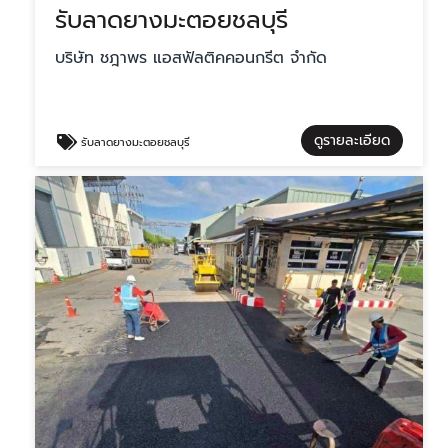
รับลาดยางมะตอยชลบุรี
บริษัท ชฎาพร แอสฟัลติคคอนกรีต จำกัด
ดูรายละเอียด
รับลาดยางมะตอยชลบุรี