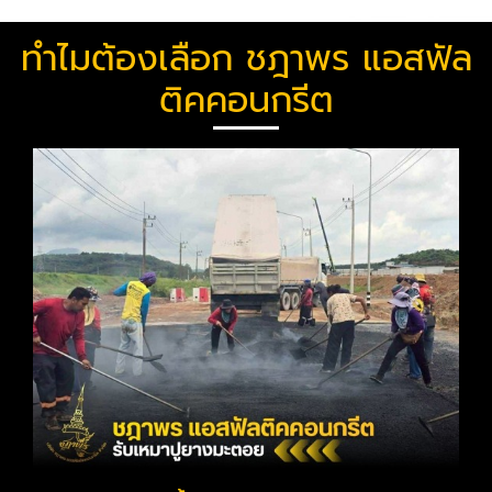
ทำไมต้องเลือก ชฎาพร แอสฟัล
ติคคอนกรีต