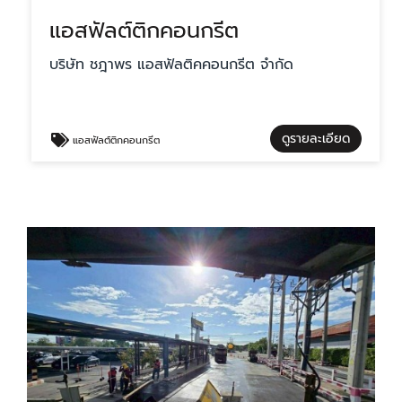
แอสฟัลต์ติกคอนกรีต
บริษัท ชฎาพร แอสฟัลติคคอนกรีต จำกัด
ดูรายละเอียด
แอสฟัลต์ติกคอนกรีต